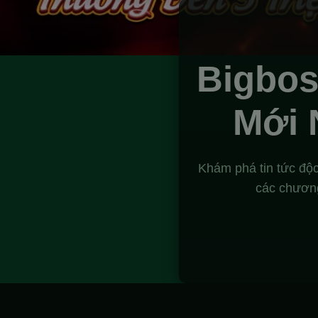
Bigbos
Mới 
Khám phá tin tức độc
các chương