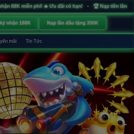
miễn phí! 🔥 Ưu đãi có hạn!
miễn phí! 🔥 Ưu đãi có hạn!
miễn phí! 🔥 Ưu đãi có hạn!
•
•
•
🏆 Nạp tiền lần đầu tặng 
🏆 Nạp tiền lần đầu tặng 
🏆 Nạp tiền lần đầu tặng 
ký nhận 188K
Nạp lần đầu tặng 350K
yến mãi
Tin Tức