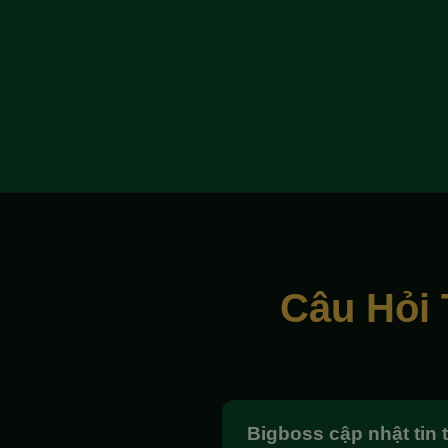
Câu Hỏi
Bigboss cập nhật tin