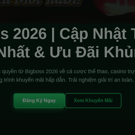
s 2026 | Cập Nhật 
Nhất & Ưu Đãi Khủ
 quyền từ Bigboss 2026 về cá cược thể thao, casino trự
 trình khuyến mãi hấp dẫn. Trải nghiệm giải trí an toàn,
Đăng Ký Ngay
Xem Khuyến Mãi