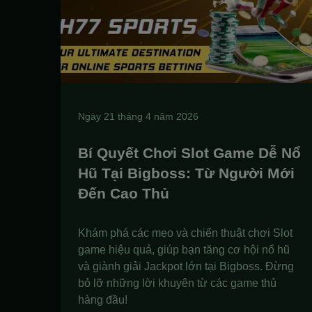
Ngày 21 tháng 4 năm 2026
Bí Quyết Chơi Slot Game Dễ Nổ
Hũ Tại Bigboss: Từ Người Mới
Đến Cao Thủ
Khám phá các mẹo và chiến thuật chơi Slot
game hiệu quả, giúp bạn tăng cơ hội nổ hũ
và giành giải Jackpot lớn tại Bigboss. Đừng
bỏ lỡ những lời khuyên từ các game thủ
hàng đầu!