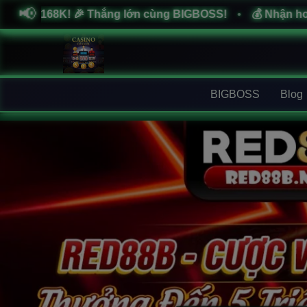
📢
📢
📢
 168K! 🎉 Thắng lớn cùng BIGBOSS!
 168K! 🎉 Thắng lớn cùng BIGBOSS!
 168K! 🎉 Thắng lớn cùng BIGBOSS!
•
•
•
💰 Nhận hoàn trả 2
💰 Nhận hoàn trả 2
💰 Nhận hoàn trả 2
BIGBOSS
Blog