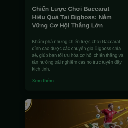
Chiến Lược Chơi Baccarat
Hiệu Quả Tại Bigboss: Nắm
Vững Cơ Hội Thắng Lớn
Khám phá những chiến lược chơi Baccarat
đỉnh cao được các chuyên gia Bigboss chia
sẻ, giúp bạn tối ưu hóa cơ hội chiến thắng và
tận hưởng trải nghiệm casino trực tuyến đầy
kịch tính.
Xem thêm