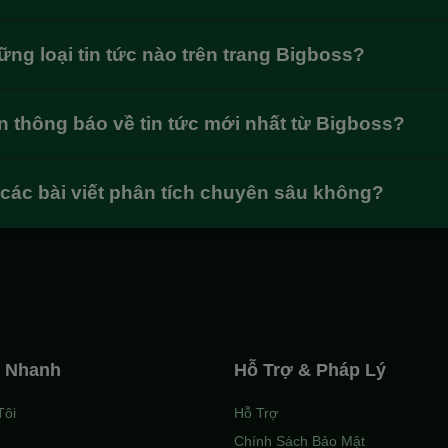
ững loại tin tức nào trên trang Bigboss?
 thông báo về tin tức mới nhất từ Bigboss?
các bài viết phân tích chuyên sâu không?
t Nhanh
Hỗ Trợ & Pháp Lý
Tôi
Hỗ Trợ
Chính Sách Bảo Mật