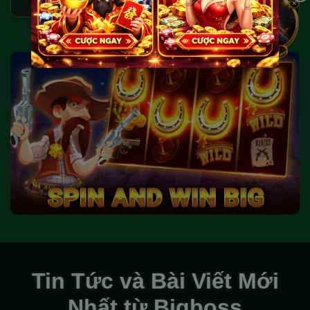
Tin Tức và Bài Viết Mới
Nhất từ Bigboss