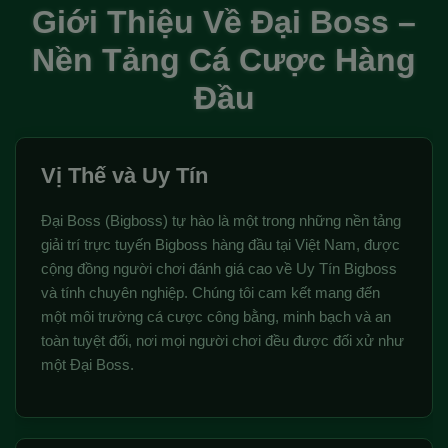
Giới Thiệu Về Đại Boss –
Nền Tảng Cá Cược Hàng
Đầu
Vị Thế và Uy Tín
Đại Boss (Bigboss) tự hào là một trong những nền tảng
giải trí trực tuyến Bigboss hàng đầu tại Việt Nam, được
cộng đồng người chơi đánh giá cao về Uy Tín Bigboss
và tính chuyên nghiệp. Chúng tôi cam kết mang đến
một môi trường cá cược công bằng, minh bạch và an
toàn tuyệt đối, nơi mọi người chơi đều được đối xử như
một Đại Boss.